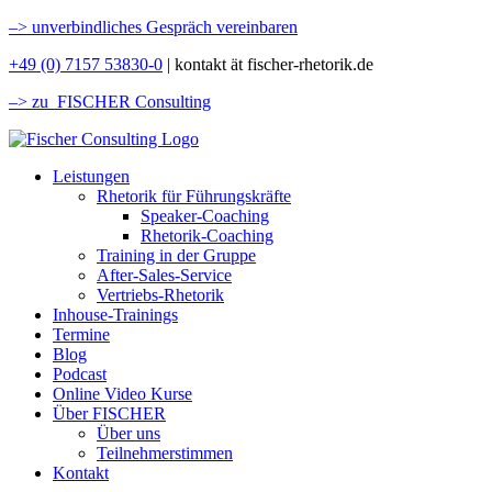
–>
unverbindliches Gespräch vereinbaren
+49 (0) 7157 53830-0
| kontakt ät fischer-rhetorik.de
–> zu FISCHER Consulting
Leistungen
Rhetorik für Führungskräfte
Speaker-Coaching
Rhetorik-Coaching
Training in der Gruppe
After-Sales-Service
Vertriebs-Rhetorik
Inhouse-Trainings
Termine
Blog
Podcast
Online Video Kurse
Über FISCHER
Über uns
Teilnehmerstimmen
Kontakt