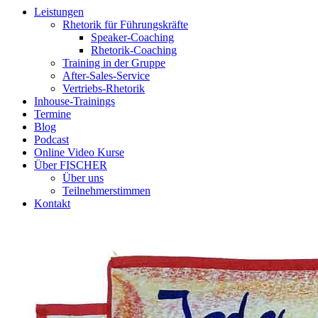
Leistungen
Rhetorik für Führungskräfte
Speaker-Coaching
Rhetorik-Coaching
Training in der Gruppe
After-Sales-Service
Vertriebs-Rhetorik
Inhouse-Trainings
Termine
Blog
Podcast
Online Video Kurse
Über FISCHER
Über uns
Teilnehmerstimmen
Kontakt