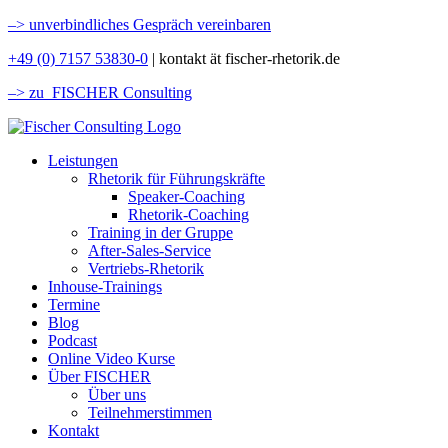
–>
unverbindliches Gespräch vereinbaren
+49 (0) 7157 53830-0
| kontakt ät fischer-rhetorik.de
–> zu FISCHER Consulting
Leistungen
Rhetorik für Führungskräfte
Speaker-Coaching
Rhetorik-Coaching
Training in der Gruppe
After-Sales-Service
Vertriebs-Rhetorik
Inhouse-Trainings
Termine
Blog
Podcast
Online Video Kurse
Über FISCHER
Über uns
Teilnehmerstimmen
Kontakt