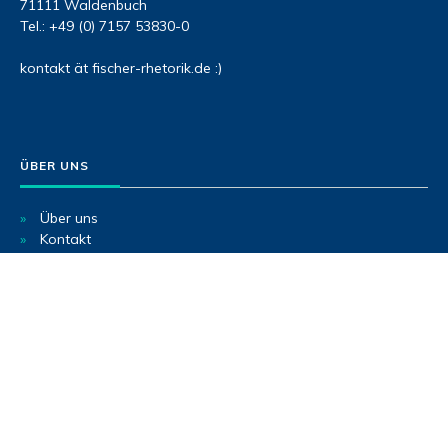
71111 Waldenbuch
Tel.: +49 (0) 7157 53830-0
kontakt ät fischer-rhetorik.de :)
ÜBER UNS
Über uns
Kontakt
FAQ’s
LEISTUNGEN
Rhetorik für Führungskräfte
Speaker-Coaching
Rhetorik-Coaching
Training in der Gruppe