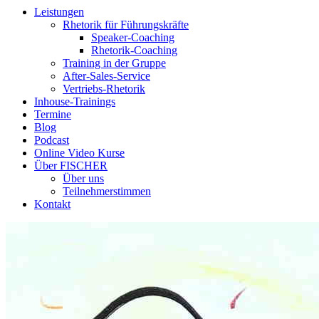
Leistungen
Rhetorik für Führungskräfte
Speaker-Coaching
Rhetorik-Coaching
Training in der Gruppe
After-Sales-Service
Vertriebs-Rhetorik
Inhouse-Trainings
Termine
Blog
Podcast
Online Video Kurse
Über FISCHER
Über uns
Teilnehmerstimmen
Kontakt