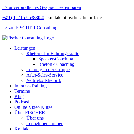
–>
unverbindliches Gespräch vereinbaren
+49 (0) 7157 53830-0
| kontakt ät fischer-rhetorik.de
–> zu FISCHER Consulting
Leistungen
Rhetorik für Führungskräfte
Speaker-Coaching
Rhetorik-Coaching
Training in der Gruppe
After-Sales-Service
Vertriebs-Rhetorik
Inhouse-Trainings
Termine
Blog
Podcast
Online Video Kurse
Über FISCHER
Über uns
Teilnehmerstimmen
Kontakt