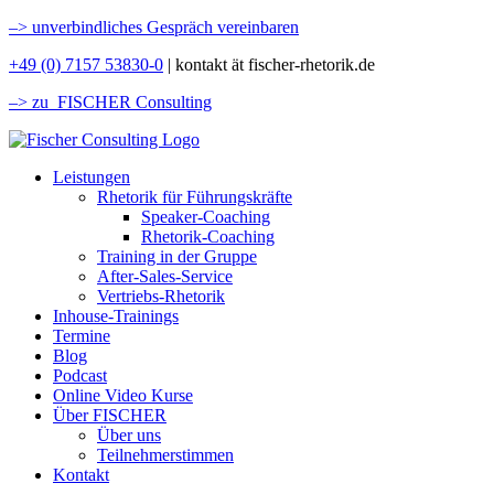
–>
unverbindliches Gespräch vereinbaren
+49 (0) 7157 53830-0
| kontakt ät fischer-rhetorik.de
–> zu FISCHER Consulting
Leistungen
Rhetorik für Führungskräfte
Speaker-Coaching
Rhetorik-Coaching
Training in der Gruppe
After-Sales-Service
Vertriebs-Rhetorik
Inhouse-Trainings
Termine
Blog
Podcast
Online Video Kurse
Über FISCHER
Über uns
Teilnehmerstimmen
Kontakt