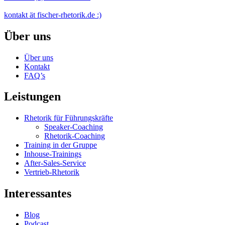
kontakt ät fischer-rhetorik.de :)
Über uns
Über uns
Kontakt
FAQ’s
Leistungen
Rhetorik für Führungskräfte
Speaker-Coaching
Rhetorik-Coaching
Training in der Gruppe
Inhouse-Trainings
After-Sales-Service
Vertrieb-Rhetorik
Interessantes
Blog
Podcast