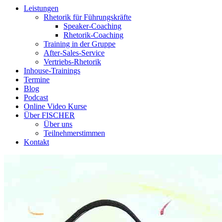
Leistungen
Rhetorik für Führungskräfte
Speaker-Coaching
Rhetorik-Coaching
Training in der Gruppe
After-Sales-Service
Vertriebs-Rhetorik
Inhouse-Trainings
Termine
Blog
Podcast
Online Video Kurse
Über FISCHER
Über uns
Teilnehmerstimmen
Kontakt