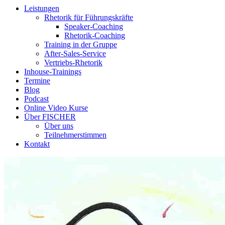
Leistungen
Rhetorik für Führungskräfte
Speaker-Coaching
Rhetorik-Coaching
Training in der Gruppe
After-Sales-Service
Vertriebs-Rhetorik
Inhouse-Trainings
Termine
Blog
Podcast
Online Video Kurse
Über FISCHER
Über uns
Teilnehmerstimmen
Kontakt