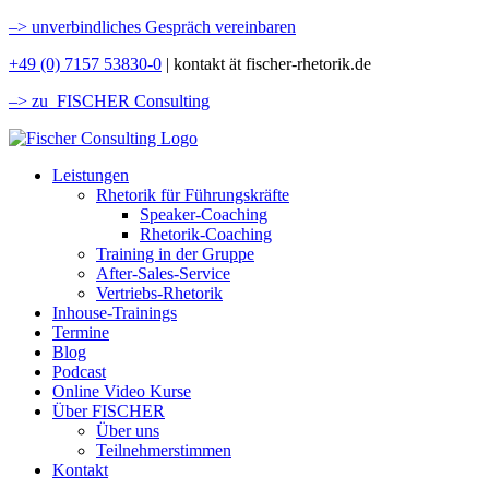
–>
unverbindliches Gespräch vereinbaren
+49 (0) 7157 53830-0
| kontakt ät fischer-rhetorik.de
–> zu FISCHER Consulting
Leistungen
Rhetorik für Führungskräfte
Speaker-Coaching
Rhetorik-Coaching
Training in der Gruppe
After-Sales-Service
Vertriebs-Rhetorik
Inhouse-Trainings
Termine
Blog
Podcast
Online Video Kurse
Über FISCHER
Über uns
Teilnehmerstimmen
Kontakt