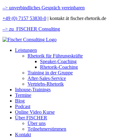
–>
unverbindliches Gespräch vereinbaren
+49 (0) 7157 53830-0
| kontakt ät fischer-rhetorik.de
–> zu FISCHER Consulting
Leistungen
Rhetorik für Führungskräfte
Speaker-Coaching
Rhetorik-Coaching
Training in der Gruppe
After-Sales-Service
Vertriebs-Rhetorik
Inhouse-Trainings
Termine
Blog
Podcast
Online Video Kurse
Über FISCHER
Über uns
Teilnehmerstimmen
Kontakt