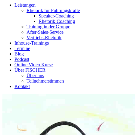
Leistungen
Rhetorik für Führungskräfte
Speaker-Coaching
Rhetorik-Coaching
Training in der Gruppe
After-Sales-Service
Vertriebs-Rhetorik
Inhouse-Trainings
Termine
Blog
Podcast
Online Video Kurse
Über FISCHER
Über uns
Teilnehmerstimmen
Kontakt