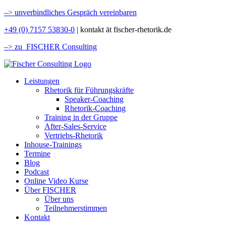
–>
unverbindliches Gespräch vereinbaren
+49 (0) 7157 53830-0
| kontakt ät fischer-rhetorik.de
–> zu FISCHER Consulting
Leistungen
Rhetorik für Führungskräfte
Speaker-Coaching
Rhetorik-Coaching
Training in der Gruppe
After-Sales-Service
Vertriebs-Rhetorik
Inhouse-Trainings
Termine
Blog
Podcast
Online Video Kurse
Über FISCHER
Über uns
Teilnehmerstimmen
Kontakt