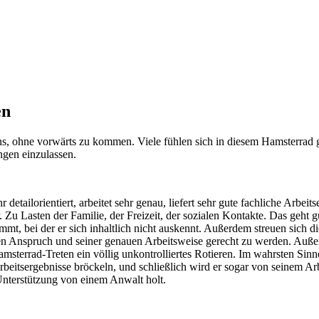
en
lns, ohne vorwärts zu kommen. Viele fühlen sich in diesem Hamsterra
ngen einzulassen.
detailorientiert, arbeitet sehr genau, liefert sehr gute fachliche Arbeit
r. Zu Lasten der Familie, der Freizeit, der sozialen Kontakte. Das geht g
mt, bei der er sich inhaltlich nicht auskennt. Außerdem streuen sich d
en Anspruch und seiner genauen Arbeitsweise gerecht zu werden. Außerd
sterrad-Treten ein völlig unkontrolliertes Rotieren. Im wahrsten Sinne
Arbeitsergebnisse bröckeln, und schließlich wird er sogar von seinem A
e Unterstützung von einem Anwalt holt.