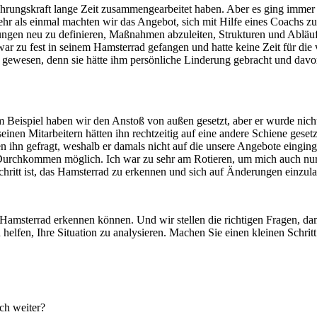
Führungskraft lange Zeit zusammengearbeitet haben. Aber es ging immer 
 als einmal machten wir das Angebot, sich mit Hilfe eines Coachs zu re
en neu zu definieren, Maßnahmen abzuleiten, Strukturen und Abläufe 
 war zu fest in seinem Hamsterrad gefangen und hatte keine Zeit für di
eit gewesen, denn sie hätte ihm persönliche Linderung gebracht und dav
rem Beispiel haben wir den Anstoß von außen gesetzt, aber er wurde nic
einen Mitarbeitern hätten ihn rechtzeitig auf eine andere Schiene ge
 ihn gefragt, weshalb er damals nicht auf die unsere Angebote einging.
 Durchkommen möglich. Ich war zu sehr am Rotieren, um mich auch nu
chritt ist, das Hamsterrad zu erkennen und sich auf Änderungen einzula
 Hamsterrad erkennen können. Und wir stellen die richtigen Fragen, da
lfen, Ihre Situation zu analysieren. Machen Sie einen kleinen Schritt 
ch weiter?