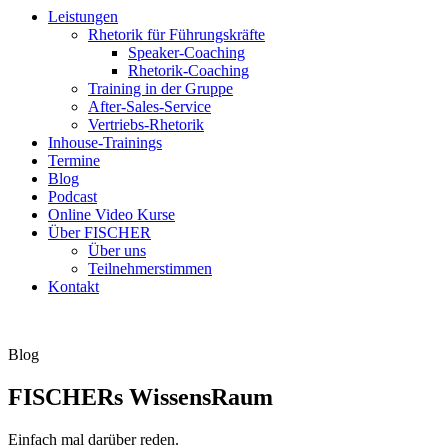
Leistungen
Rhetorik für Führungskräfte
Speaker-Coaching
Rhetorik-Coaching
Training in der Gruppe
After-Sales-Service
Vertriebs-Rhetorik
Inhouse-Trainings
Termine
Blog
Podcast
Online Video Kurse
Über FISCHER
Über uns
Teilnehmerstimmen
Kontakt
Blog
FISCHERs WissensRaum
Einfach mal darüber reden.