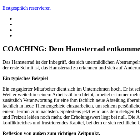
Erstgespräch reservieren
COACHING: Dem Hamsterrad entkomm
Das Hamsterrad ist der Inbegriff, des sich unermüdlichen Abstrampe
der erste Schritt ist, das Hamsterrad zu erkennen und sich auf Änderu
Ein typisches Beispiel
Ein engagierter Mitarbeiter dient sich im Unternehmen hoch. Er ist sehr 
Weil er weiterhin seinem Arbeitsstil treu bleibt, arbeitet er immer meh
zusätzlich Verantwortung für eine ihm fachlich neue Abteilung übernim
fachlich in neue Themengebiete einzuarbeiten, um seinem persönlich
einem Termin zum nächsten. Spätestens jetzt wird aus dem stetigen Ham
und Freizeit leiden noch mehr, der Erholungswert liegt bei null. Die 
konfliktreiches und frustrierendes Kapitel, bei dem er sich rechtlich
Reflexion von außen zum richtigen Zeitpunkt.