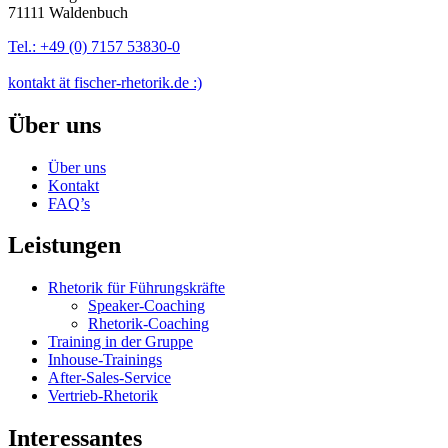
71111 Waldenbuch
Tel.: +49 (0) 7157 53830-0
kontakt ät fischer-rhetorik.de :)
Über uns
Über uns
Kontakt
FAQ’s
Leistungen
Rhetorik für Führungskräfte
Speaker-Coaching
Rhetorik-Coaching
Training in der Gruppe
Inhouse-Trainings
After-Sales-Service
Vertrieb-Rhetorik
Interessantes