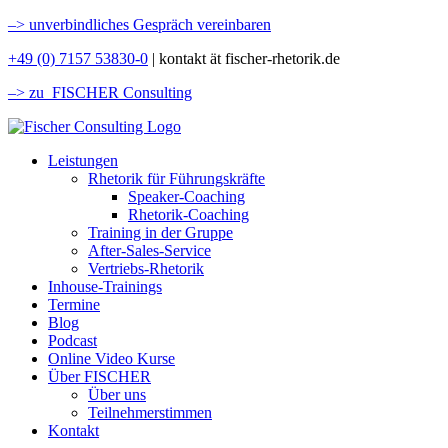
–>
unverbindliches Gespräch vereinbaren
+49 (0) 7157 53830-0
| kontakt ät fischer-rhetorik.de
–> zu FISCHER Consulting
Leistungen
Rhetorik für Führungskräfte
Speaker-Coaching
Rhetorik-Coaching
Training in der Gruppe
After-Sales-Service
Vertriebs-Rhetorik
Inhouse-Trainings
Termine
Blog
Podcast
Online Video Kurse
Über FISCHER
Über uns
Teilnehmerstimmen
Kontakt