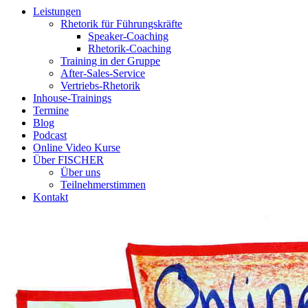
Leistungen
Rhetorik für Führungskräfte
Speaker-Coaching
Rhetorik-Coaching
Training in der Gruppe
After-Sales-Service
Vertriebs-Rhetorik
Inhouse-Trainings
Termine
Blog
Podcast
Online Video Kurse
Über FISCHER
Über uns
Teilnehmerstimmen
Kontakt