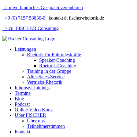
–>
unverbindliches Gespräch vereinbaren
+49 (0) 7157 53830-0
| kontakt ät fischer-rhetorik.de
–> zu FISCHER Consulting
Leistungen
Rhetorik für Führungskräfte
Speaker-Coaching
Rhetorik-Coaching
Training in der Gruppe
After-Sales-Service
Vertriebs-Rhetorik
Inhouse-Trainings
Termine
Blog
Podcast
Online Video Kurse
Über FISCHER
Über uns
Teilnehmerstimmen
Kontakt