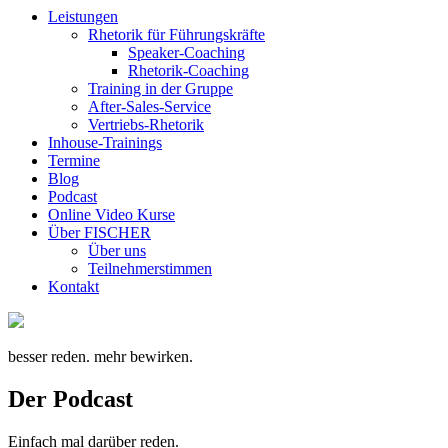
Leistungen
Rhetorik für Führungskräfte
Speaker-Coaching
Rhetorik-Coaching
Training in der Gruppe
After-Sales-Service
Vertriebs-Rhetorik
Inhouse-Trainings
Termine
Blog
Podcast
Online Video Kurse
Über FISCHER
Über uns
Teilnehmerstimmen
Kontakt
besser reden. mehr bewirken.
Der Podcast
Einfach mal darüber reden.