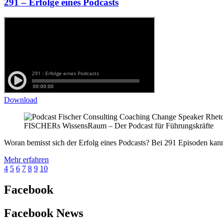
291 – Erfolge eines Podcasts
Download
FISCHERs WissensRaum – Der Podcast für Führungskräfte
Woran bemisst sich der Erfolg eines Podcasts? Bei 291 Episoden k
Mehr erfahren
4
5
6
7
8
9
10
Facebook
Facebook News