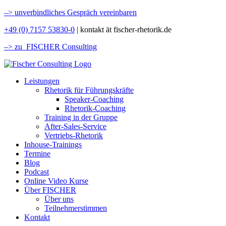
–>
unverbindliches Gespräch vereinbaren
+49 (0) 7157 53830-0
| kontakt ät fischer-rhetorik.de
–> zu FISCHER Consulting
Leistungen
Rhetorik für Führungskräfte
Speaker-Coaching
Rhetorik-Coaching
Training in der Gruppe
After-Sales-Service
Vertriebs-Rhetorik
Inhouse-Trainings
Termine
Blog
Podcast
Online Video Kurse
Über FISCHER
Über uns
Teilnehmerstimmen
Kontakt